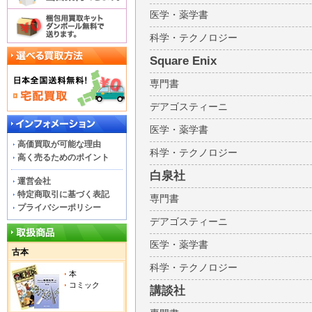
医学・薬学書
科学・テクノロジー
Square Enix
専門書
デアゴスティーニ
医学・薬学書
高価買取が可能な理由
科学・テクノロジー
高く売るためのポイント
白泉社
運営会社
特定商取引に基づく表記
専門書
プライバシーポリシー
デアゴスティーニ
医学・薬学書
古本
科学・テクノロジー
本
コミック
講談社