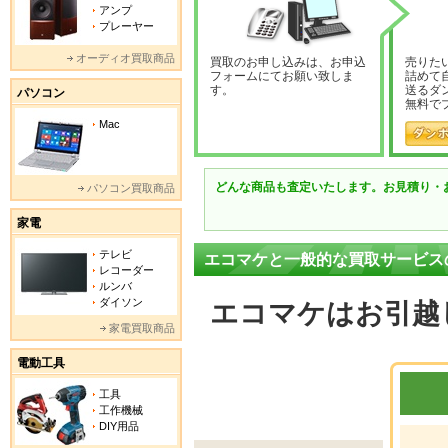
アンプ
プレーヤー
オーディオ買取商品
買取のお申し込みは、お申込
売りた
フォームにてお願い致しま
詰めて
す。
送るダ
パソコン
無料で
Mac
どんな商品も査定いたします。お見積り・
パソコン買取商品
家電
テレビ
エコマケと一般的な買取サービス
レコーダー
ルンバ
ダイソン
エコマケはお引越
家電買取商品
電動工具
工具
工作機械
DIY用品