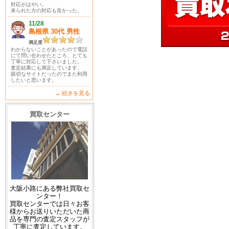
対応がはやい。
来られた方の対応も良かった。
11/28
島根県 30代 男性
満足度
わからないことがあったので電話
にて問い合わせたところ、とても
丁寧に対応して下さいました。
査定結果にも満足しています。
親切なサイトだったのでまた利用
したいと思います。
→ 続きを見る
買取センター
大阪小路にある弊社買取セ
ンター！
買取センターでは日々お客
様からお送りいただいた商
品を専門の査定スタッフが
丁寧に査定しています。