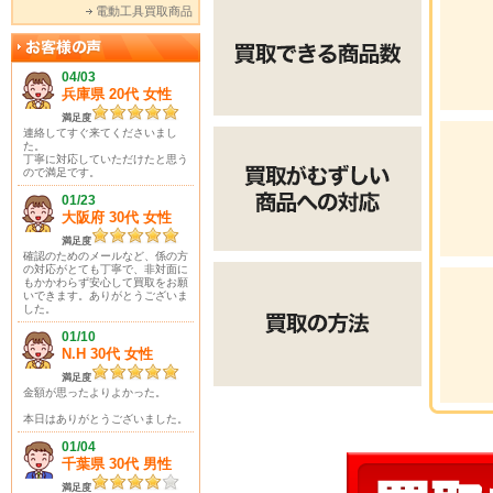
電動工具買取商品
04/03
兵庫県 20代 女性
満足度
連絡してすぐ来てくださいまし
た。
丁寧に対応していただけたと思う
ので満足です。
01/23
大阪府 30代 女性
満足度
確認のためのメールなど、係の方
の対応がとても丁寧で、非対面に
もかかわらず安心して買取をお願
いできます。ありがとうございま
した。
01/10
N.H 30代 女性
満足度
金額が思ったよりよかった。
本日はありがとうございました。
01/04
千葉県 30代 男性
満足度