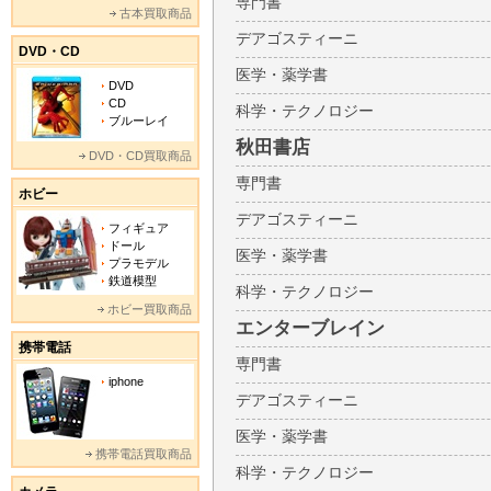
専門書
古本買取商品
デアゴスティーニ
DVD・CD
医学・薬学書
DVD
CD
科学・テクノロジー
ブルーレイ
秋田書店
DVD・CD買取商品
専門書
ホビー
デアゴスティーニ
フィギュア
ドール
医学・薬学書
プラモデル
鉄道模型
科学・テクノロジー
ホビー買取商品
エンターブレイン
携帯電話
専門書
iphone
デアゴスティーニ
医学・薬学書
携帯電話買取商品
科学・テクノロジー