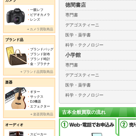
カメラ
徳間書店
一眼レフ
ビデオカメラ
専門書
レンズ
デアゴスティーニ
カメラ買取商品
医学・薬学書
ブランド品
科学・テクノロジー
ブランドバッグ
ブランド財布
小学館
ブランド時計
金・プラチナ
専門書
ブランド品買取商品
デアゴスティーニ
楽器
医学・薬学書
ギター
科学・テクノロジー
サックス
DJ機器
エフェクター
古本全般買取の流れ
楽器買取商品
オーディオ
スピーカー