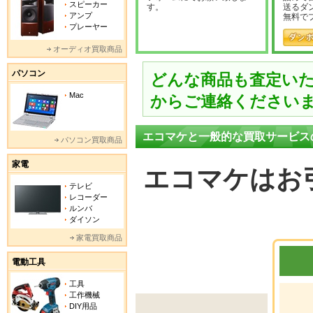
スピーカー
す。
送るダ
アンプ
無料で
プレーヤー
オーディオ買取商品
パソコン
どんな商品も査定い
Mac
からご連絡ください
エコマケと一般的な買取サービス
パソコン買取商品
家電
エコマケはお
テレビ
レコーダー
ルンバ
ダイソン
家電買取商品
電動工具
工具
工作機械
DIY用品