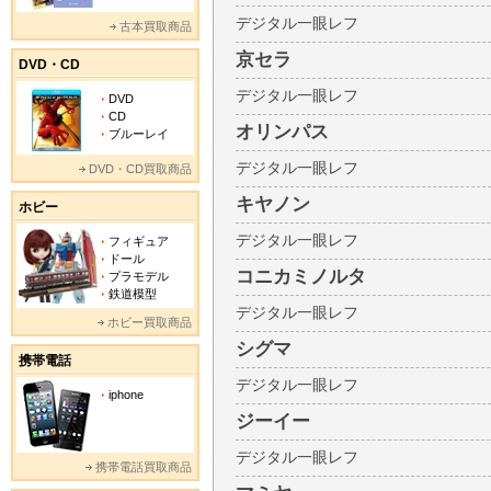
デジタル一眼レフ
古本買取商品
京セラ
DVD・CD
デジタル一眼レフ
DVD
CD
オリンパス
ブルーレイ
デジタル一眼レフ
DVD・CD買取商品
キヤノン
ホビー
デジタル一眼レフ
フィギュア
ドール
コニカミノルタ
プラモデル
鉄道模型
デジタル一眼レフ
ホビー買取商品
シグマ
携帯電話
デジタル一眼レフ
iphone
ジーイー
デジタル一眼レフ
携帯電話買取商品