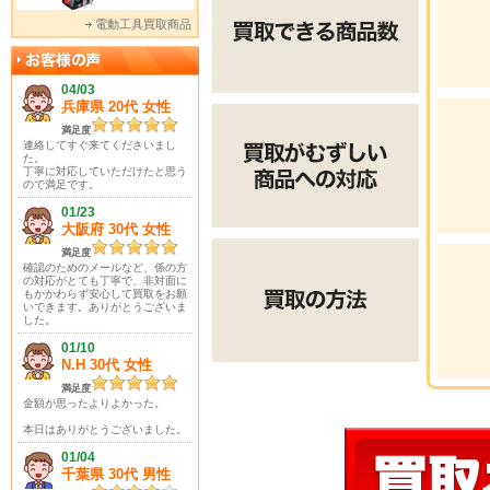
電動工具買取商品
04/03
兵庫県 20代 女性
満足度
連絡してすぐ来てくださいまし
た。
丁寧に対応していただけたと思う
ので満足です。
01/23
大阪府 30代 女性
満足度
確認のためのメールなど、係の方
の対応がとても丁寧で、非対面に
もかかわらず安心して買取をお願
いできます。ありがとうございま
した。
01/10
N.H 30代 女性
満足度
金額が思ったよりよかった。
本日はありがとうございました。
01/04
千葉県 30代 男性