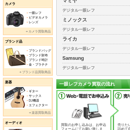
マミヤ
カメラ
デジタル一眼レフ
一眼レフ
ビデオカメラ
ミノックス
レンズ
デジタル一眼レフ
カメラ買取商品
ライカ
ブランド品
デジタル一眼レフ
ブランドバッグ
ブランド財布
Samsung
ブランド時計
金・プラチナ
デジタル一眼レフ
ブランド品買取商品
楽器
一眼レフカメラ買取の流れ
ギター
サックス
DJ機器
エフェクター
楽器買取商品
オーディオ
買取のお申し込みは、お申込
売りた
フォームにてお願い致しま
詰めて