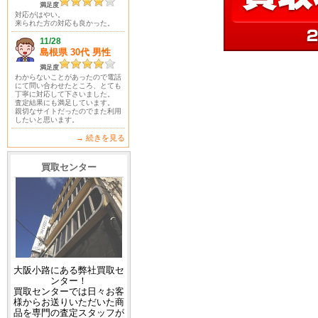
満足度
対応がはやい。
来られた方の対応も良かった。
11/28
島根県 30代 男性
満足度
わからないことがあったので電話
にて問い合わせたところ、とても
丁寧に対応して下さいました。
査定結果にも満足しています。
親切なサイトだったのでまた利用
したいと思います。
→ 続きを見る
買取センター
大阪小路にある弊社買取セ
ンター！
買取センターでは日々お客
様からお送りいただいた商
品を専門の査定スタッフが