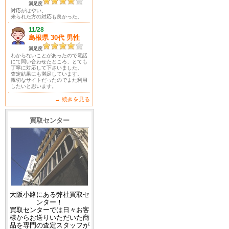
満足度
対応がはやい。
来られた方の対応も良かった。
11/28
島根県 30代 男性
満足度
わからないことがあったので電話
にて問い合わせたところ、とても
丁寧に対応して下さいました。
査定結果にも満足しています。
親切なサイトだったのでまた利用
したいと思います。
→ 続きを見る
買取センター
大阪小路にある弊社買取セ
ンター！
買取センターでは日々お客
様からお送りいただいた商
品を専門の査定スタッフが