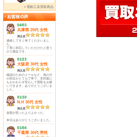
電動工具買取商品
04/03
兵庫県 20代 女性
満足度
連絡してすぐ来てくださいまし
た。
丁寧に対応していただけたと思う
ので満足です。
01/23
大阪府 30代 女性
満足度
確認のためのメールなど、係の方
の対応がとても丁寧で、非対面に
もかかわらず安心して買取をお願
いできます。ありがとうございま
した。
01/10
N.H 30代 女性
満足度
金額が思ったよりよかった。
本日はありがとうございました。
01/04
千葉県 30代 男性