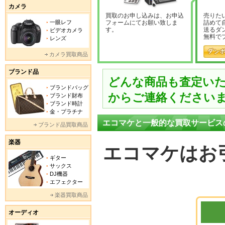
カメラ
買取のお申し込みは、お申込
売りた
一眼レフ
フォームにてお願い致しま
詰めて
す。
送るダ
ビデオカメラ
無料で
レンズ
カメラ買取商品
ブランド品
どんな商品も査定い
ブランドバッグ
からご連絡ください
ブランド財布
ブランド時計
金・プラチナ
エコマケと一般的な買取サービス
ブランド品買取商品
楽器
エコマケはお
ギター
サックス
DJ機器
エフェクター
楽器買取商品
オーディオ