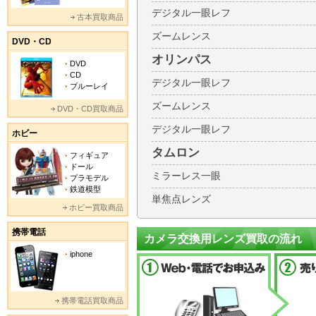
デジタル一眼レフ
古本買取商品
ズームレンス
DVD・CD
オリンパス
DVD
CD
デジタル一眼レフ
ブルーレイ
ズームレンス
DVD・CD買取商品
デジタル一眼レフ
ホビー
タムロン
フィギュア
ドール
ミラーレス一眼
プラモデル
鉄道模型
単焦点レンズ
ホビー買取商品
携帯電話
カメラ交換用レンズ買取の流れ
iphone
携帯電話買取商品